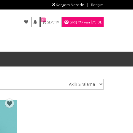
Kargom Nerede
İletişim
0
SEPETIM
GIRIŞ YAP
veya
ÜYE OL