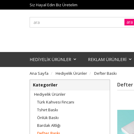
Siz Hayal Edin Biz Üretelim
ara
HEDİYELİK ÜRÜNLER
REKLAM ÜRÜNLERİ
Ana Sayfa
Hediyelik Ürünler
Defter Baskı
Defter
Kategoriler
Hediyelik Ürünler
Türk Kahvesi Fincanı
Tshirt Baskı
Önlük Baskı
Bardak Altlığı
Defter Baskı