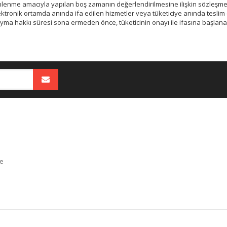
nlenme amacıyla yapılan boş zamanın değerlendirilmesine ilişkin sözleşme
ektronik ortamda anında ifa edilen hizmetler veya tüketiciye anında teslim 
yma hakkı süresi sona ermeden önce, tüketicinin onayı ile ifasına başlanan
e