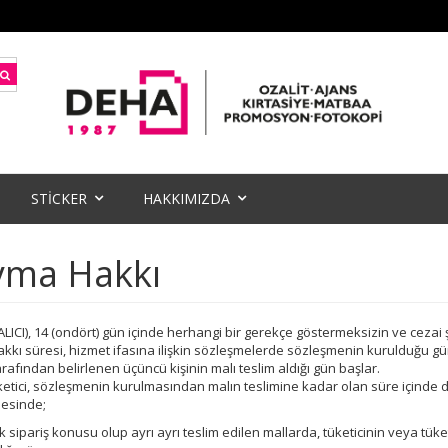
STİCKER
HAKKIMIZDA
yma Hakkı
(ALICI), 14 (ondört) gün içinde herhangi bir gerekçe göstermeksizin ve cez
kı süresi, hizmet ifasına ilişkin sözleşmelerde sözleşmenin kurulduğu gün;
tarafından belirlenen üçüncü kişinin malı teslim aldığı gün başlar.
etici, sözleşmenin kurulmasından malın teslimine kadar olan süre içinde d
mesinde;
k sipariş konusu olup ayrı ayrı teslim edilen mallarda, tüketicinin veya tüke