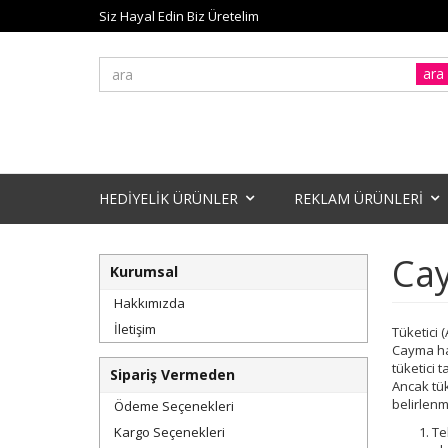
Siz Hayal Edin Biz Üretelim
ara
HEDİYELİK ÜRÜNLER
REKLAM ÜRÜNLERİ
Ca
Kurumsal
Hakkımızda
İletişim
Tüketici 
Cayma hak
tüketici 
Sipariş Vermeden
Ancak tük
belirlen
Ödeme Seçenekleri
Kargo Seçenekleri
Te