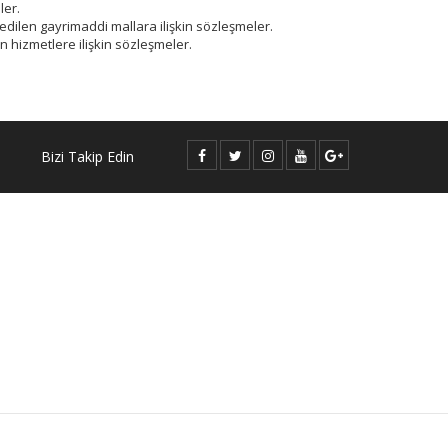
ler.
edilen gayrimaddi mallara ilişkin sözleşmeler.
 hizmetlere ilişkin sözleşmeler.
Bizi Takip Edin
powered by
vikaon