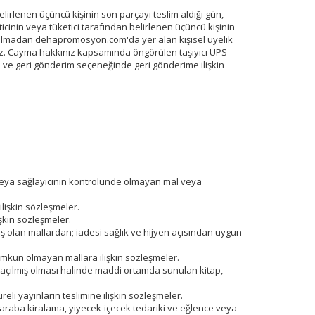
lirlenen üçüncü kişinin son parçayı teslim aldığı gün,
ticinin veya tüketici tarafından belirlenen üçüncü kişinin
i dolmadan dehapromosyon.com'da yer alan kişisel üyelik
niz. Cayma hakkınız kapsamında öngörülen taşıyıcı UPS
 ve geri gönderim seçeneğinde geri gönderime ilişkin
 veya sağlayıcının kontrolünde olmayan mal veya
ilişkin sözleşmeler.
şkin sözleşmeler.
ş olan mallardan; iadesi sağlık ve hijyen açısından uygun
ümkün olmayan mallara ilişkin sözleşmeler.
 açılmış olması halinde maddi ortamda sunulan kitap,
li yayınların teslimine ilişkin sözleşmeler.
 araba kiralama, yiyecek-içecek tedariki ve eğlence veya