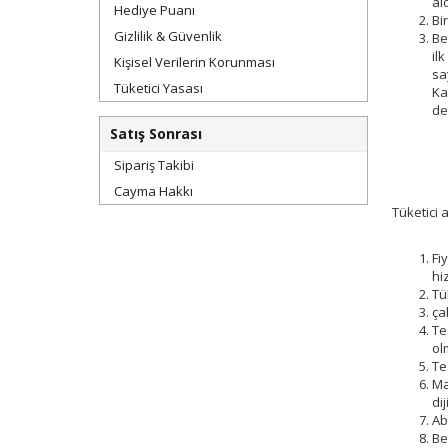
al
Hediye Puanı
Bi
Gizlilik & Güvenlik
Be
il
Kişisel Verilerin Korunması
sa
Tüketici Yasası
Ka
de
Satış Sonrası
Sipariş Takibi
Cayma Hakkı
Tüketici
Fi
hi
Tü
ça
Te
ol
Te
Ma
di
Ab
Be