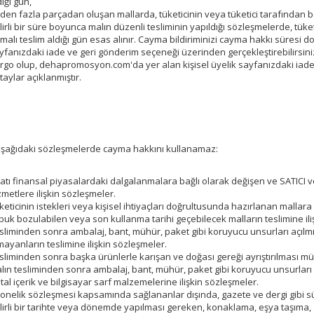
dığı gün,
rden fazla parçadan oluşan mallarda, tüketicinin veya tüketici tarafından be
lirli bir süre boyunca malın düzenli tesliminin yapıldığı sözleşmelerde, tüke
k malı teslim aldığı gün esas alınır. Cayma bildiriminizi cayma hakkı süres
yfanızdaki iade ve geri gönderim seçeneği üzerinden gerçekleştirebilirsi
rgo olup, dehapromosyon.com'da yer alan kişisel üyelik sayfanızdaki iade
taylar açıklanmıştır.
 aşağıdaki sözleşmelerde cayma hakkını kullanamaz:
yatı finansal piyasalardaki dalgalanmalara bağlı olarak değişen ve SATICI
zmetlere ilişkin sözleşmeler.
keticinin istekleri veya kişisel ihtiyaçları doğrultusunda hazırlanan mallara 
buk bozulabilen veya son kullanma tarihi geçebilecek malların teslimine ili
sliminden sonra ambalaj, bant, mühür, paket gibi koruyucu unsurları açılmı
mayanların teslimine ilişkin sözleşmeler.
sliminden sonra başka ürünlerle karışan ve doğası gereği ayrıştırılması m
lın tesliminden sonra ambalaj, bant, mühür, paket gibi koruyucu unsurları
jital içerik ve bilgisayar sarf malzemelerine ilişkin sözleşmeler.
onelik sözleşmesi kapsamında sağlananlar dışında, gazete ve dergi gibi süre
lirli bir tarihte veya dönemde yapılması gereken, konaklama, eşya taşıma,