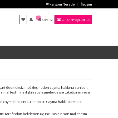
Kargom Nerede
İletişim
0
SEPETIM
GIRIŞ YAP
veya
ÜYE OL
ai şart ödemeksizin sözleşmeden cayma hakkına sahiptir.
 mal teslimine ilişkin sözleşmelerde ise tüketicinin veya
e cayma hakkını kullanabilir. Cayma hakkı süresinin
tici tarafından belirlenen üçüncü kişinin son malı teslim