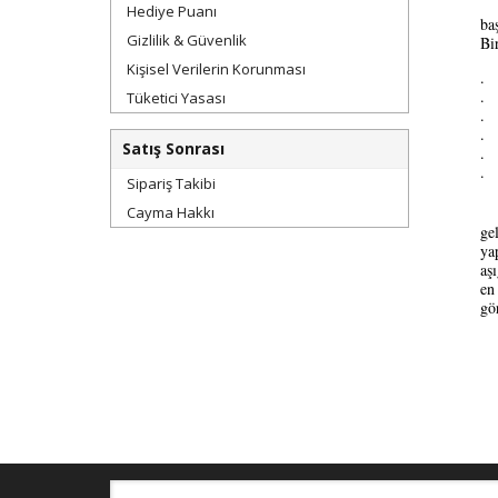
3
Hediye Puanı
ba
Gizlilik & Güvenlik
Bi
Kişisel Verilerin Korunması
· 
Tüketici Yasası
·
·
·
Satış Sonrası
·
·
Sipariş Takibi
Cayma Hakkı
Am
ge
ya
aş
en
gö
19
Te