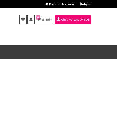
Kargom Nerede
İletişim
0
SEPETIM
GIRIŞ YAP
veya
ÜYE OL