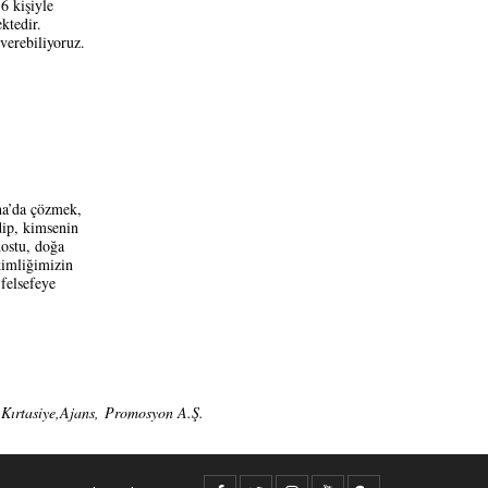
6 kişiyle
ektedir.
verebiliyoruz.
ha’da çözmek,
dip, kimsenin
dostu, doğa
kimliğimizin
felsefeye
Kırtasiye,Ajans,
Promosyon A.Ş.