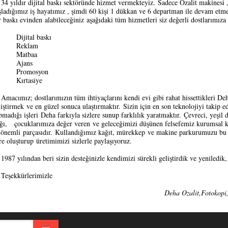
4 yıldır dijital baskı sektöründe hizmet vermekteyiz.
Sadece Ozalit makinesi ,
şladığımız iş
hayatımız , şimdi 60 kişi 1 dükkan ve 6 departman ile devam etm
r baskı evinden
alabileceğiniz
aşağıdaki tüm hizmetleri siz değerli dostlarımıza 
Dijital baskı
 Reklam
 Matbaa
 Ajans
 Promosyon
 Kırtasiye
acımız; dostlarımızın tüm ihtiyaçlarını kendi evi gibi rahat hissettikleri De
liştirmek
ve en güzel sonuca ulaştırmaktır.
Sizin için en son teknolojiyi takip e
pmadığı işleri
Deha farkıyla sizlere sunup farklılık yaratmaktır.
Çevreci, yeşil 
ığı,
çocuklarımıza değer veren
ve geleceğimizi düşünen felsefemiz kurumsal 
 önemli
parçasıdır.
Kullandığımız kağıt, mürekkep
ve makine parkurumuzu bu 
re oluşturup
üretimimizi sizlerle paylaşıyoruz.
87 yılından beri sizin desteğinizle kendimizi sürekli geliştirdik ve yeniledik,
şekkürlerimizle
Deha Ozalit,Fotokopi,