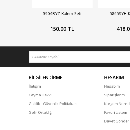
5904BYZ Kalem Seti
5865SYH K
150,00 TL
418,0
BİLGİLENDİRME
HESABIM
İletişim
Hesabım
Cayma Hakkı
Siparişlerim
Gizlilik - Güvenlik Politiakası
Kargom Nered
Gelir Ortaklığı
Favori Listem
Davet Gönder