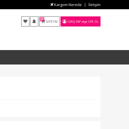
Kargom Nerede
İletişim
0
SEPETIM
GIRIŞ YAP
veya
ÜYE OL