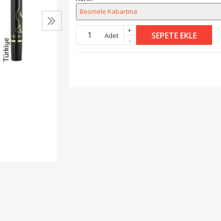
Besmele Kabartma
+
SEPETE EKLE
Adet
-