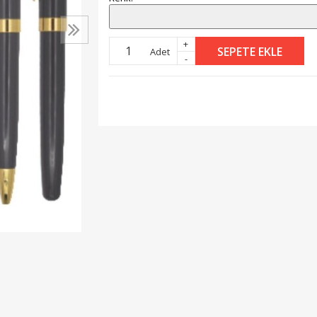
+
SEPETE EKLE
Adet
-