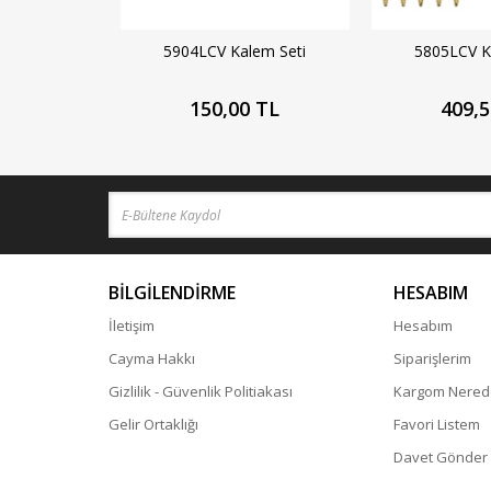
5904LCV Kalem Seti
5805LCV K
150,00 TL
409,5
BİLGİLENDİRME
HESABIM
İletişim
Hesabım
Cayma Hakkı
Siparişlerim
Gizlilik - Güvenlik Politiakası
Kargom Nered
Gelir Ortaklığı
Favori Listem
Davet Gönder