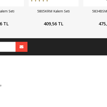
alem Seti
5805KRM Kalem Seti
5834BSM 
6 TL
409,56 TL
475
e