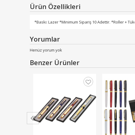
Ürün Özellikleri
*Baskı: Lazer *Minimum Sipariş 10 Adettir. *Roller + Tük
Yorumlar
Henüz yorum yok
Benzer Ürünler
lem Seti
 TL