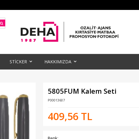
STİCKER
HAKKIMIZDA
5805FUM Kalem Seti
P00013607
409,56 TL
Renk: