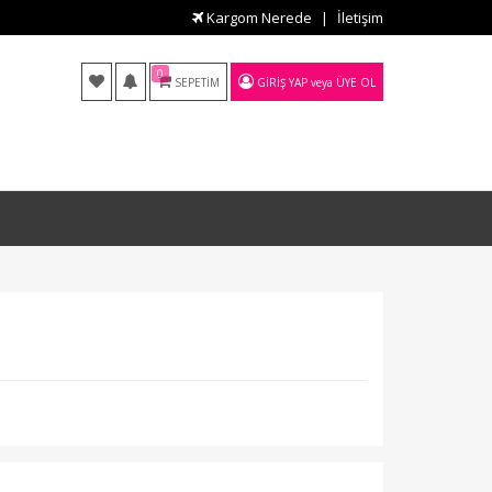
Kargom Nerede
İletişim
0
SEPETIM
GIRIŞ YAP
veya
ÜYE OL