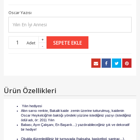
Oscar Yazısı
+
SEPETE EKLE
Adet
-
Ürün Özellikleri
Yılın hediyesi
Altın sarısı renkte, Bakalit kaide zemin üzerine tutturulmuş, kaidenin
Oscar Heykelciği'nin baktığı yöndeki yüzüne istediğiniz yazıyı (istediğiniz
ödül adı, ör: 2011 Yılın
Babası, Ayın Çalışanı, En Başarılı....) yazdırabileceğiniz şık ve dekoratif
bir hediye!
Okulda düzenlediğiniz bir turnuvada (halısaha, basketbol, santraç...),