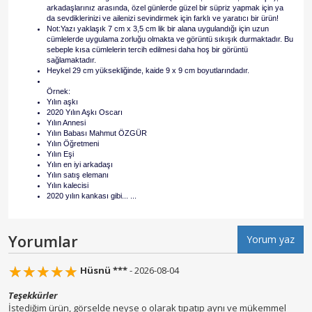
arkadaşlarınız arasında, özel günlerde güzel bir süpriz yapmak için ya
da sevdiklerinizi ve ailenizi sevindirmek için farklı ve yaratıcı bir ürün!
Not:Yazı yaklaşık 7 cm x 3,5 cm lik bir alana uygulandığı için uzun
cümlelerde uygulama zorluğu olmakta ve görüntü sıkışık durmaktadır. Bu
sebeple kısa cümlelerin tercih edilmesi daha hoş bir görüntü
sağlamaktadır.
Heykel 29 cm yüksekliğinde, kaide 9 x 9 cm boyutlarındadır.
Örnek:
Yılın aşkı
2020 Yılın Aşkı Oscarı
Yılın Annesi
Yılın Babası Mahmut ÖZGÜR
Yılın Öğretmeni
Yılın Eşi
Yılın en iyi arkadaşı
Yılın satış elemanı
Yılın kalecisi
2020 yılın kankası gibi... ...
Yorumlar
Yorum yaz
☆
★
☆
★
☆
★
☆
★
☆
★
Hüsnü ***
- 2026-08-04
Teşekkürler
İstediğim ürün, görselde neyse o olarak tıpatıp aynı ve mükemmel